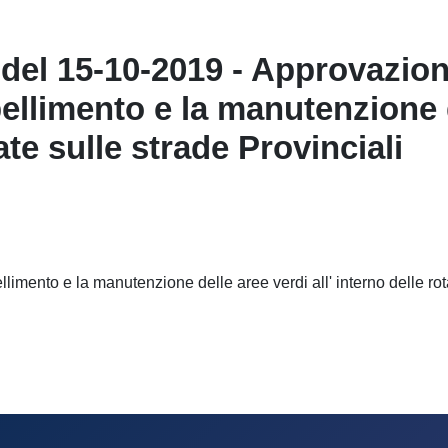
5 del 15-10-2019 - Approvazi
llimento e la manutenzione de
uate sulle strade Provinciali
ento e la manutenzione delle aree verdi all' interno delle rotato
23 - Atto d’indirizzo per avviare accordi di sponsorizzazione nell’am