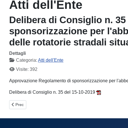
Atti dell'Ente
Delibera di Consiglio n. 3
sponsorizzazione per l'abbe
delle rotatorie stradali sit
Dettagli
Categoria:
Atti dell'Ente
Visite: 392
Approvazione Regolamento di sponsorizzazione per l'abbellim
Delibera di Consiglio n. 35 del 15-10-2019
Articolo precedente: Decreto del Presidente n. 154 del 21/11/20
Prec