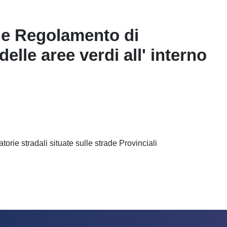
one Regolamento di
lle aree verdi all' interno
rie stradali situate sulle strade Provinciali
bito del progetto “ADOTTA UNA ROTATORIA”