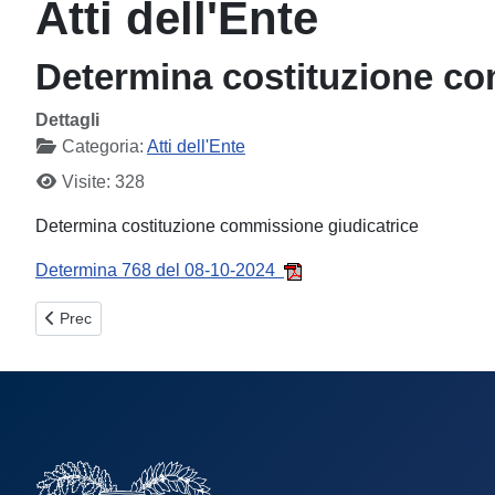
Atti dell'Ente
Determina costituzione co
Dettagli
Categoria:
Atti dell'Ente
Visite: 328
Determina costituzione commissione giudicatrice
Determina 768 del 08-10-2024
Articolo precedente: Contratti di sponsorizzazione per l’attuaz
Prec